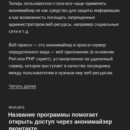
Теперь пользователи стали все чаще применять
анонимайзер не как средство для защиты информации,
а как возможность посещать запрещенные
администратором веб-ресурсы, например социальные
сети и т.д.
Веб-прокси — это анонимайзер и прокси-сервер
определенного вида — веб приложение (в основном
Perl или PHP скрипт), установленное на удаленный
сервер, которое выступает в качестве посредника
между пользователем и нужным ему веб-ресурсом.
Читать далее
«Принцип
работы
прокси
сервера»
ОПУБЛИКОВАНО
09.04.2015
Название программы помогает
открыть доступ через анонимайзер
вконтакте.