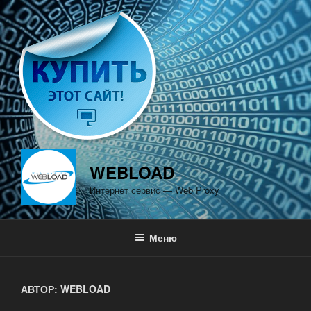
Перейти
к
содержимому
WEBLOAD
Интернет сервис — Web Proxy
Меню
АВТОР:
WEBLOAD