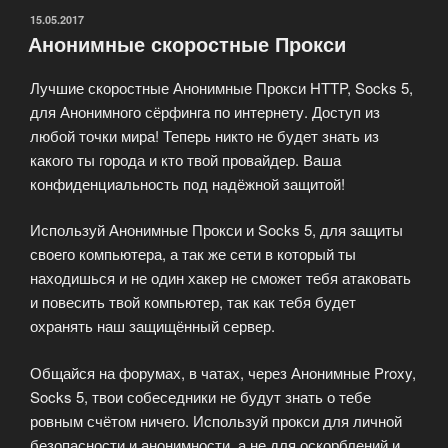
ASProxy
ОПУБЛИКОВАНО
15.05.2017
Анонимные скоростные Прокси
—
Подробности»
Лучшие скоростные Анонимные Прокси HTTP, Socks 5,
для Анонимного сёрфинга по интернету. Доступ из
любой точки мира! Теперь никто не будет знать из
какого ты города и кто твой провайдер. Ваша
конфиденциальность под надёжной защитой!
Используй Анонимные Прокси и Socks 5, для защиты
своего компьютера, а так же сети в который ты
находишься и не один хакер не сможет тебя атаковать
и повесить твой компьютер, так как тебя будет
охранять наш защищённый сервер.
Общайся на форумах, в чатах, через Анонимные Proxy,
Socks 5, твои собеседники не будут знать о тебе
ровным счётом ничего. Используй прокси для личной
безопасности и анонимности, а не для оскорблений и