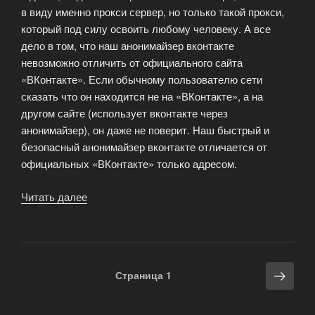
в виду именно прокси сервер, но только такой прокси,
который под силу освоить любому человеку. А все
дело в том, что наш анонимайзер вконтакте
невозможно отличить от официального сайта
«ВКонтакте». Если обычному пользователю сети
сказать что он находится не на «ВКонтакте», а на
другом сайте (использует вконтакте через
анонимайзер), он даже не поверит. Наш быстрый и
безопасный анонимайзер вконтакте отличается от
официальных «ВКонтакте» только адресом.
Читать далее
«Название
программы
помогает
открыть
доступ
Навигация
Сле
Страница
1
через
по
стра
анонимайзер
записям
вконтакте.»