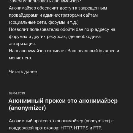
Зачем использовать анонимайзер?
Анонимайзер обеспечит доступ к запрещенным
провайдерами и администраторами сайтам
(социальные сети, форумы и т.д.)
Позволит пользователю обойти бан по ip адресу на
форумах и других ресурсах, где необходима
авторизация.
Наш анонимайзер скрывает Ваш реальный ip адрес и
меняет его.
Читать далее
«Что
такое
анонимайзер
и
ОПУБЛИКОВАНО
09.04.2019
Анонимный прокси это анонимайзер
для
(anonymizer)
чего
он
Анонимный прокси это анонимайзер (anonymizer) с
нужен?»
поддержкой протоколов: HTTP, HTTPS и FTP.