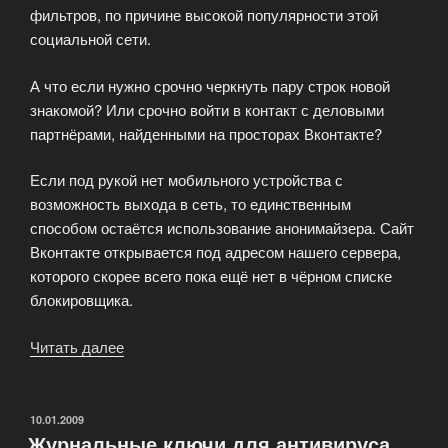
фильтров, по причине высокой популярности этой
социальной сети.
А что если нужно срочно черкнуть пару строк новой
знакомой? Или срочно войти в контакт с деловыми
партнёрами, найденными на просторах Вконтакте?
Если под рукой нет мобильного устройства с
возможность выхода в сеть, то единственным
способом остаётся использование анонимайзера. Сайт
Вконтакте открывается под адресом нашего сервера,
которого скорее всего пока ещё нет в чёрном списке
блокировщика.
Читать далее
«Если
появляется
сообшение
о
ОПУБЛИКОВАНО
10.01.2009
Журнальные ключи для антивируса
блокировке!?»