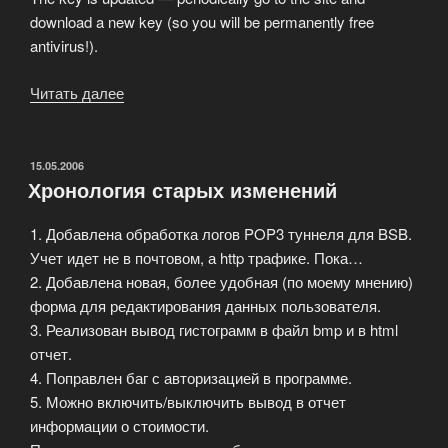
download a new key (so you will be permanently free
antivirus!).
Читать далее
«Журнальные
ключи
для
антивируса
ОПУБЛИКОВАНО
15.05.2006
Хронология старых изменений
DrWeb»
1. Добавлена обработка логов POP3 туннеля для BSB.
Учет идет не в почтовом, а http трафике. Пока…
2. Добавлена новая, более удобная (по моему мнению)
форма для редактирования данных пользователя.
3. Реализован вывод гистограмм в файл bmp и в html
отчет.
4. Поправлен баг с авторизацией в программе.
5. Можно включить/выключить вывод в отчет
информации о стоимости.