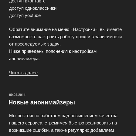
доступ вконтакте
доступ одноклассники
доступ youtube
Обратите внимание на меню «Настройки», вы имеете
возможность настроить работу прокси в зависимости
от преследуемых задач.
Ниже приведены пояснения к настройкам
анонимайзера.
Читать далее
«Анонимайзер
с
российским
ip
ОПУБЛИКОВАНО
09.04.2014
Новые анонимайзеры
адресом»
Мы постоянно работаем над повышением качества
нашего сервиса, стремимся быстро реагировать на
возникшие ошибки, а также регулярно добавляем