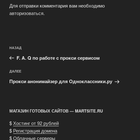
Для отправки комментария вам необходимо
авторизоваться
.
Навигация
Предыдущая
НАЗАД
по
запись:
записям
F. A. Q по работе с прокси сервисом
Следующая
ДАЛЕЕ
запись
Прокси анонимайзер для Одноклассники.ру
МАГАЗИН ГОТОВЫХ САЙТОВ — MARTSITE.RU
$
Хостинг от 92 рублей
$
Регистрация домена
$
Облачные серверы