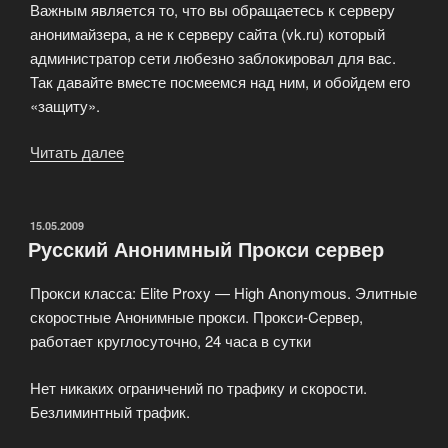
Важным является то, что вы обращаетесь к серверу
анонимайзера, а не к серверу сайта (vk.ru) который
администратор сети любезно заблокировал для вас.
Так давайте вместе посмеемся над ним, и обойдем его
«защиту».
Читать далее
«Принцип
работы
анонимайзера
предельно
ОПУБЛИКОВАНО
15.05.2009
Русский Анонимный Прокси сервер
прост»
Прокси класса: Elite Proxy — High Anonymous. Элитные
скоростные Анонимные прокси. Прокси-Cервер,
работает круглосуточно, 24 часа в сутки
Нет никаких ограничений по трафику и скорости.
Безлиминтный трафик.