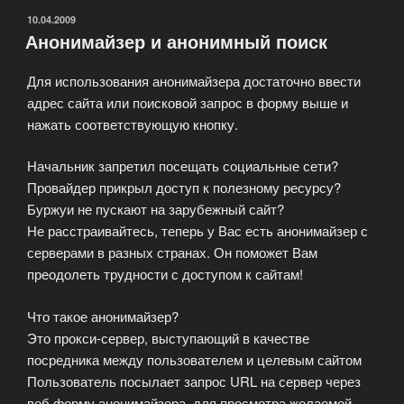
(JAP,
ОПУБЛИКОВАНО
10.04.2009
Анонимайзер и анонимный поиск
JonDonym)»
Для использования анонимайзера достаточно ввести
адрес сайта или поисковой запрос в форму выше и
нажать соответствующую кнопку.
Начальник запретил посещать социальные сети?
Провайдер прикрыл доступ к полезному ресурсу?
Буржуи не пускают на зарубежный сайт?
Не расстраивайтесь, теперь у Вас есть анонимайзер с
серверами в разных странах. Он поможет Вам
преодолеть трудности с доступом к сайтам!
Что такое анонимайзер?
Это прокси-сервер, выступающий в качестве
посредника между пользователем и целевым сайтом
Пользователь посылает запрос URL на сервер через
веб форму анонимайзера, для просмотра желаемой