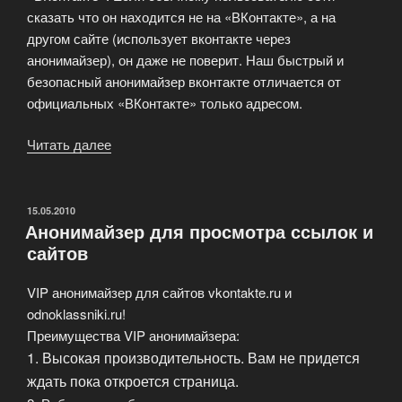
сказать что он находится не на «ВКонтакте», а на
другом сайте (использует вконтакте через
анонимайзер), он даже не поверит. Наш быстрый и
безопасный анонимайзер вконтакте отличается от
официальных «ВКонтакте» только адресом.
Читать далее
«Название
программы
помогает
открыть
ОПУБЛИКОВАНО
15.05.2010
Анонимайзер для просмотра ссылок и
доступ
сайтов
через
анонимайзер
VIP анонимайзер для сайтов vkontakte.ru и
вконтакте.»
odnoklassniki.ru!
Преимущества VIP анонимайзера:
1. Высокая производительность. Вам не придется
ждать пока откроется страница.