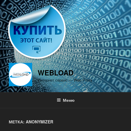
Перейти
к
содержимому
WEBLOAD
Интернет сервис — Web Proxy
Меню
МЕТКА: ANONYMIZER