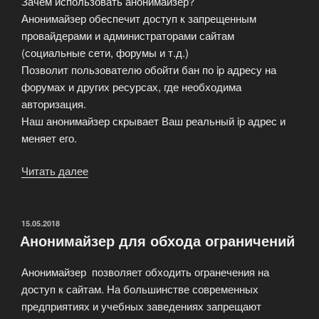
Зачем использовать анонимайзер?
Анонимайзер обеспечит доступ к запрещенным
провайдерами и администраторами сайтам
(социальные сети, форумы и т.д.)
Позволит пользователю обойти бан по ip адресу на
форумах и других ресурсах, где необходима
авторизация.
Наш анонимайзер скрывает Ваш реальный ip адрес и
меняет его.
Читать далее
«Что
такое
анонимайзер
и
ОПУБЛИКОВАНО
15.05.2018
Анонимайзер для обхода ограничений
для
чего
Анонимайзер позволяет обходить огранечения на
он
доступ к сайтам. На большинстве современных
нужен?»
предприятиях и учебных заведениях запрещают