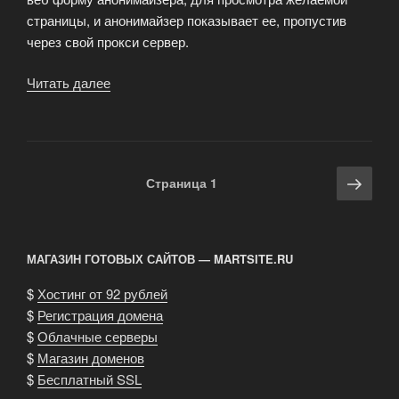
страницы, и анонимайзер показывает ее, пропустив
через свой прокси сервер.
Читать далее
«Анонимайзер
и
анонимный
поиск»
Навигация
Сле
Страница
1
по
стра
записям
МАГАЗИН ГОТОВЫХ САЙТОВ — MARTSITE.RU
$
Хостинг от 92 рублей
$
Регистрация домена
$
Облачные серверы
$
Магазин доменов
$
Бесплатный SSL