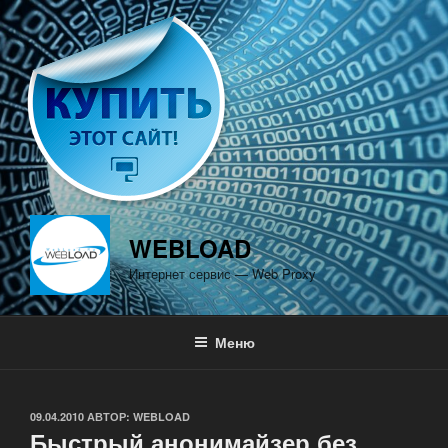
Перейти
к
содержимому
WEBLOAD
Интернет сервис — Web Proxy
Меню
ОПУБЛИКОВАНО
09.04.2010
АВТОР:
WEBLOAD
Быстрый анонимайзер без