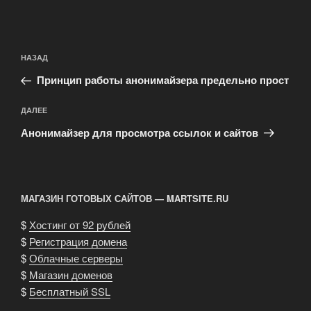
Навигация
Предыдущая
НАЗАД
по
запись:
записям
Принцип работы анонимайзера предельно прост
Следующая
ДАЛЕЕ
запись
Анонимайзер для просмотра ссылок и сайтов
МАГАЗИН ГОТОВЫХ САЙТОВ — MARTSITE.RU
$
Хостинг от 92 рублей
$
Регистрация домена
$
Облачные серверы
$
Магазин доменов
$
Бесплатный SSL